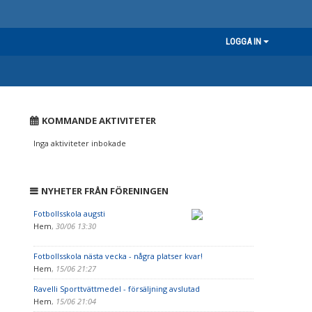
LOGGA IN
KOMMANDE AKTIVITETER
Inga aktiviteter inbokade
NYHETER FRÅN FÖRENINGEN
Fotbollsskola augsti
Hem
,
30/06 13:30
Fotbollsskola nästa vecka - några platser kvar!
Hem
,
15/06 21:27
Ravelli Sporttvättmedel - försäljning avslutad
Hem
,
15/06 21:04