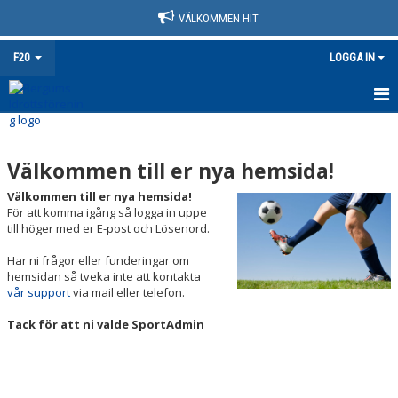
VÄLKOMMEN HIT
F20
LOGGA IN
HEM
Välkommen till er nya hemsida!
NYHETER
Välkommen till er nya hemsida!
KALENDER
För att komma igång så logga in uppe
till höger med er E-post och Lösenord.
MATCHER
Har ni frågor eller funderingar om
hemsidan så tveka inte att kontakta
TRUPPEN
vår support
via mail eller telefon.
BILDGALLERI
Tack för att ni valde SportAdmin
DOKUMENT
KONTAKT