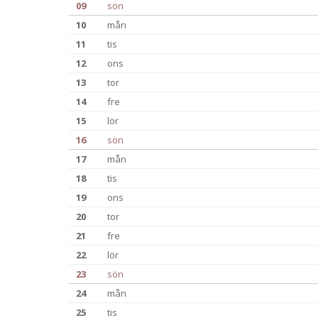
09
sön
10
mån
11
tis
12
ons
13
tor
14
fre
15
lör
16
sön
17
mån
18
tis
19
ons
20
tor
21
fre
22
lör
23
sön
24
mån
25
tis