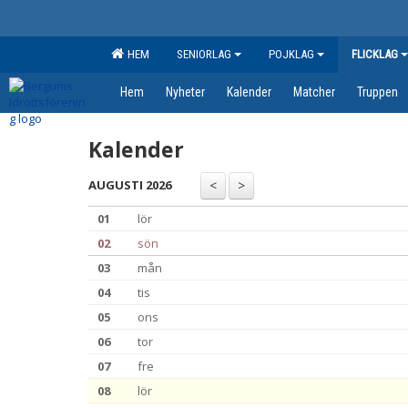
HEM
SENIORLAG
POJKLAG
FLICKLAG
Hem
Nyheter
Kalender
Matcher
Truppen
Kalender
AUGUSTI 2026
01
lör
02
sön
03
mån
04
tis
05
ons
06
tor
07
fre
08
lör