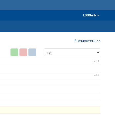
LOGGA IN
Prenumerera >>
v.31
v.32