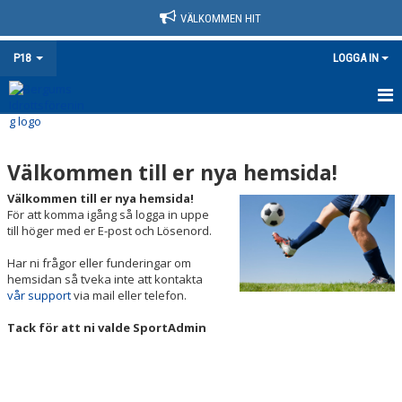
VÄLKOMMEN HIT
P18
LOGGA IN
HEM
Välkommen till er nya hemsida!
NYHETER
Välkommen till er nya hemsida!
KALENDER
För att komma igång så logga in uppe
till höger med er E-post och Lösenord.
MATCHER
Har ni frågor eller funderingar om
hemsidan så tveka inte att kontakta
TRUPPEN
vår support
via mail eller telefon.
BILDGALLERI
Tack för att ni valde SportAdmin
DOKUMENT
KONTAKT