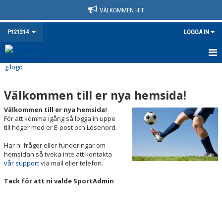
VÄLKOMMEN HIT
P121314
LOGGA IN
HEM
Välkommen till er nya hemsida!
NYHETER
Välkommen till er nya hemsida!
KALENDER
För att komma igång så logga in uppe
till höger med er E-post och Lösenord.
MATCHER
Har ni frågor eller funderingar om
hemsidan så tveka inte att kontakta
TRUPPEN
vår support
via mail eller telefon.
BILDGALLERI
Tack för att ni valde SportAdmin
DOKUMENT
KONTAKT