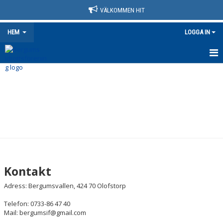
VÄLKOMMEN HIT
HEM
LOGGA IN
START
NYHETER
KALENDER
MATCHER
VÅRA LAG/TRÄNARE
Kontakt
ÅRSHJUL
Adress: Bergumsvallen, 424 70 Olofstorp
OM KLUBBEN
Telefon: 0733-86 47 40
Mail: bergumsif@gmail.com