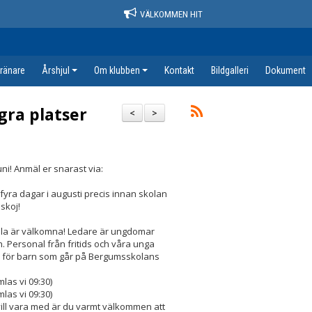
VÄLKOMMEN HIT
tränare
Årshjul
Om klubben
Kontakt
Bildgalleri
Dokument
gra platser
<
>
uni! Anmäl er snarast via:
 fyra dagar i augusti precis innan skolan
 skoj!
.
alla är välkomna! Ledare är ungdomar
. Personal från fritids och våra unga
o r för barn som går på Bergumsskolans
las vi 09:30)
las vi 09:30)
vill vara med är du varmt välkommen att