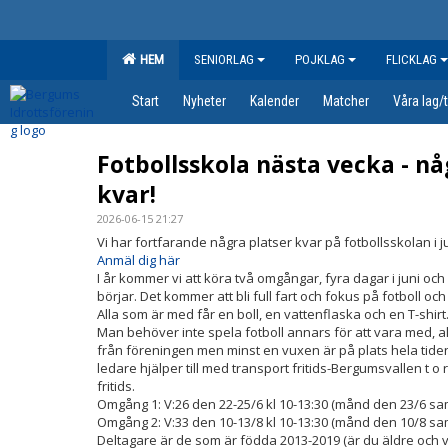
HEM
SENIORLAG
POJKLAG
FLICKLAG
Start
Nyheter
Kalender
Matcher
Våra lag/
Fotbollsskola nästa vecka - nå
kvar!
2026-06-15 21:27
Vi har fortfarande några platser kvar på fotbollsskolan i j
Anmäl dig här
I år kommer vi att köra två omgångar, fyra dagar i juni och
börjar. Det kommer att bli full fart och fokus på fotboll och
Alla som är med får en boll, en vattenflaska och en T-shirt
Man behöver inte spela fotboll annars för att vara med, 
från föreningen men minst en vuxen är på plats hela tiden
ledare hjälper till med transport fritids-Bergumsvallen t 
fritids.
Omgång 1: V:26 den 22-25/6 kl 10-13:30 (månd den 23/6 sam
Omgång 2: V:33 den 10-13/8 kl 10-13:30 (månd den 10/8 sam
Deltagare är de som är födda 2013-2019 (är du äldre och 