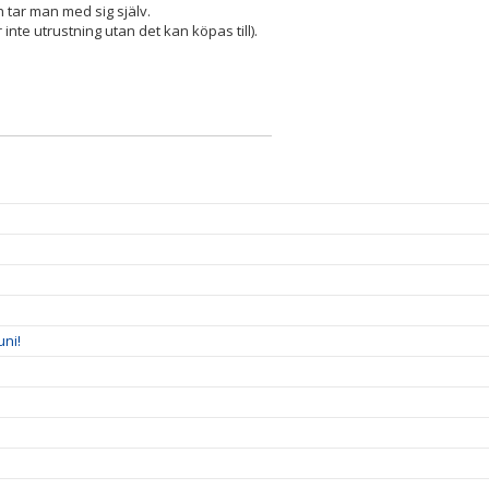
h tar man med sig själv.
inte utrustning utan det kan köpas till).
uni!