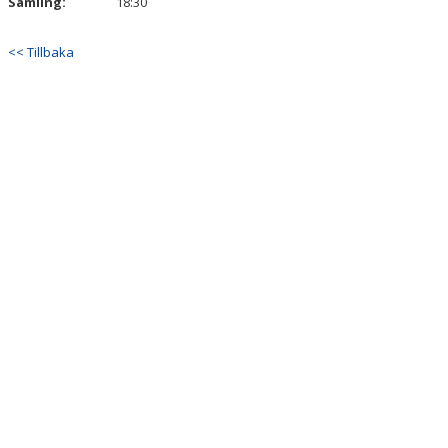
Samling:
18:30
<< Tillbaka