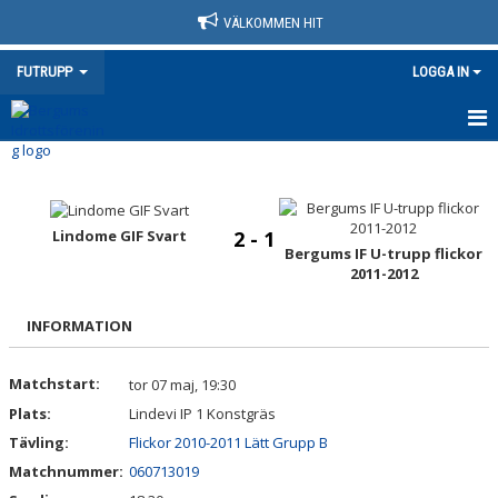
VÄLKOMMEN HIT
FUTRUPP
LOGGA IN
HEM
NYHETER
Lindome GIF Svart
2 - 1
Bergums IF U-trupp flickor
KALENDER
2011-2012
MATCHER
INFORMATION
TRUPPEN
Matchstart:
tor 07 maj, 19:30
BILDGALLERI
Plats:
Lindevi IP 1 Konstgräs
Tävling:
Flickor 2010-2011 Lätt Grupp B
DOKUMENT
Matchnummer:
060713019
KONTAKT