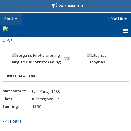
VÄLKOMMEN HIT
F1617
LOGGA IN
HEM
NYHETER
vs
Bergums Idrottsförening
Utbynäs
KALENDER
INFORMATION
MATCHER
Matchstart:
tor 14 maj, 14:00
TRUPPEN
Plats:
Kviberg park 3c
BILDGALLERI
Samling:
13:30
DOKUMENT
<< Tillbaka
KONTAKT