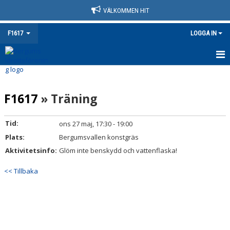
VÄLKOMMEN HIT
F1617
LOGGA IN
HEM
F1617
» Träning
NYHETER
KALENDER
Tid:
ons 27 maj, 17:30 - 19:00
Plats:
Bergumsvallen konstgräs
MATCHER
Aktivitetsinfo:
Glöm inte benskydd och vattenflaska!
TRUPPEN
<< Tillbaka
BILDGALLERI
DOKUMENT
KONTAKT