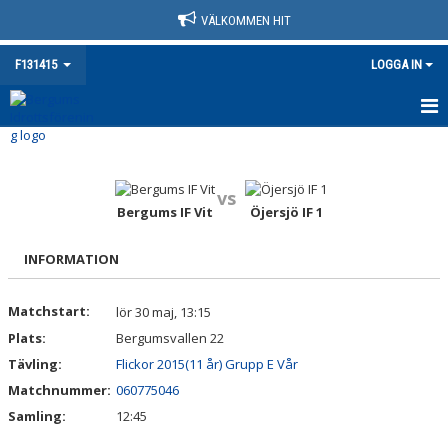
VÄLKOMMEN HIT
F131415
LOGGA IN
HEM
NYHETER
vs
Bergums IF Vit
Öjersjö IF 1
KALENDER
INFORMATION
MATCHER
Matchstart:
lör 30 maj, 13:15
TRUPPEN
Plats:
Bergumsvallen 22
BILDGALLERI
Tävling:
Flickor 2015(11 år) Grupp E Vår
Matchnummer:
060775046
DOKUMENT
Samling:
12:45
KONTAKT